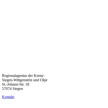
Impressionen der Weiterbildungsmessen
2024 und 2025
Messe 2024
Messe 2025
Regionalagentur der Kreise
Siegen-Wittgenstein und Olpe
St.-Johann-Str. 18
57074 Siegen
Kontakt