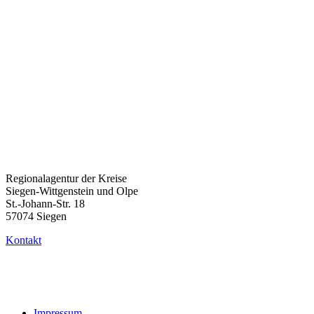
Weitere Informationen und den Antrag
zum IB-Verfahren finden Sie hier:
Aufrufe ESF-Programm 2021-2027 | Mit Menschen für Menschen.
(mags.nrw)
MAGS_Flyer_Ausbildungswege_2025_Jugendliche_BF
MAGS_Flyer_Ausbildungswege_2025_Unternehmen_BF
Ausbildungswege NRW Service Kontaktdaten 02-25
Regionalagentur der Kreise
Siegen-Wittgenstein und Olpe
St.-Johann-Str. 18
57074 Siegen
Kontakt
Impressum