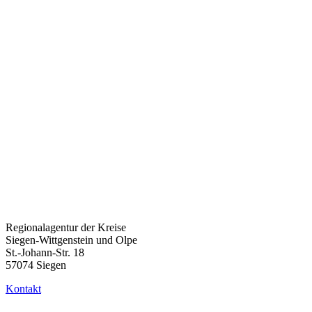
Weitere Beiträge
Praxis-Labs KI: Gastgebende Unternehmen gesucht
3. August
2026
Start des Entwicklungsprogramms „Heute Kolleg:in. Morgen
Verantwortung“ am 8. September 2026
24. Juli 2026
Jetzt anmelden!
https://gib.nrw.de/veranstaltung/arbeitsrechtliche-fragestellungen-
und-unterstuetzung-durch-die-bundesagentur-fuer-arbeit-bei-der-
suche-einstellung-und-beschaeftigung-von-menschen-mit-
behinderung/
Regionalagentur der Kreise
Siegen-Wittgenstein und Olpe
St.-Johann-Str. 18
57074 Siegen
Kontakt